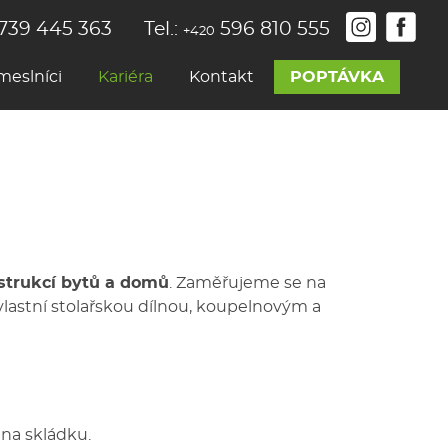
739 445 363
Tel.:
596 810 555
+420
meslníci
Kariéra
Kontakt
POPTÁVKA
strukcí bytů a domů
. Zaměřujeme se na
lastní stolařskou dílnou, koupelnovým a
na skládku.