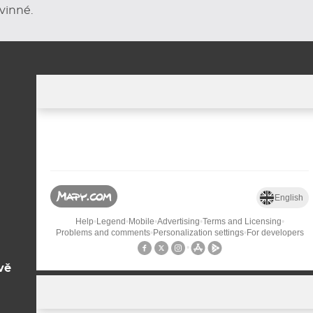
vinné.
vě