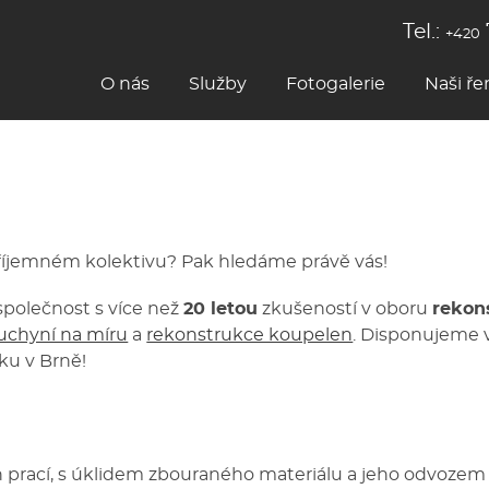
Tel.:
+420
O nás
Služby
Fotogalerie
Naši ře
 příjemném kolektivu? Pak hledáme právě vás!
polečnost s více než
20 letou
zkušeností v oboru
rekon
uchyní na míru
a
rekonstrukce koupelen
. Disponujeme v
u v Brně!
 prací, s úklidem zbouraného materiálu a jeho odvozem 