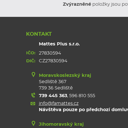
Zvýrazněné
položky jsou po
KONTAKT
Mattes Plus s.r.o.
27830594
CZ27830594
Moravskoslezský kraj
Sedliště 367
739 36 Sedliště
739 445 363
,
596 810 555
info@famattes.cz
Návštěva pouze po předchozí domlu
Jihomoravský kraj