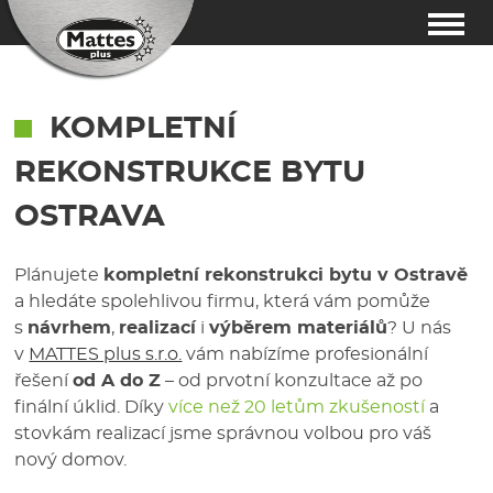
KOMPLETNÍ
REKONSTRUKCE BYTU
OSTRAVA
Plánujete
kompletní rekonstrukci bytu v Ostravě
a hledáte spolehlivou firmu, která vám pomůže
s
návrhem
,
realizací
i
výběrem materiálů
? U nás
v
MATTES plus s.r.o.
vám nabízíme profesionální
řešení
od A do Z
– od prvotní konzultace až po
finální úklid. Díky
více než 20 letům zkušeností
a
stovkám realizací jsme správnou volbou pro váš
nový domov.