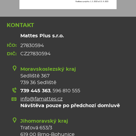
KONTAKT
Mattes Plus s.r.o.
27830594
CZ27830594
Moravskoslezský kraj
Sedliště 367
739 36 Sedliště
739 445 363
,
596 810 555
info@famattes.cz
Návštěva pouze po předchozí domluvě
Jihomoravský kraj
Traťová 653/3
619 00 Brno-Bohunice