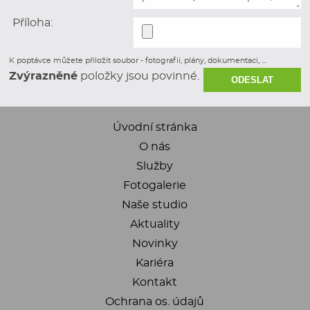
Příloha:
K poptávce můžete přiložit soubor - fotografii, plány, dokumentaci, ...
Zvýrazněné
položky jsou povinné.
Úvodní stránka
O nás
Služby
Fotogalerie
Naše studio
Aktuality
Novinky
Kariéra
Kontakt
Ochrana os. údajů